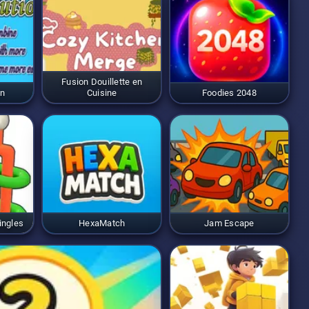
Fusion Douillette en
on
Cuisine
Foodies 2048
ingles
HexaMatch
Jam Escape