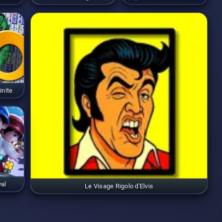
inite
al
Le Visage Rigolo d'Elvis