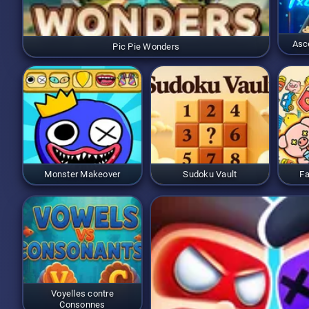
Asc
Pic Pie Wonders
Monster Makeover
Sudoku Vault
Fa
Voyelles contre
Consonnes