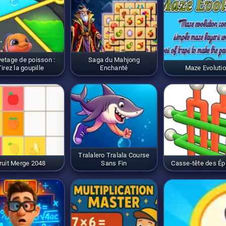
etage de poisson :
Saga du Mahjong
Tirez la goupille
Enchanté
Maze Evoluti
Tralalero Tralala Course
ruit Merge 2048
Sans Fin
Casse-tête des Ép