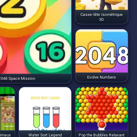
Casse-tête Isométrique
3D
Evolve Numbers
2048 Space Mission
nimaux
Water Sort Legend
Pop the Bubbles Relaxant