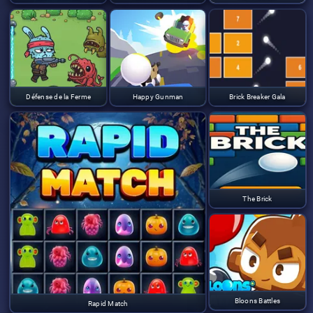
Défense de la Ferme
Happy Gunman
Brick Breaker Gala
The Brick
Bloons Battles
Rapid Match