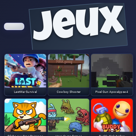
jeux
LastWar Survival
Cowboy Shooter
Pixel Gun Apocalypse 4