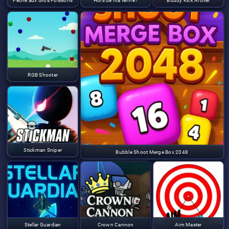
Pêche aux Gros Poissons
Hors de ma ferme !
Buddy Kick Archer
RGB Shooter
Stickman Sniper
Bubble Shoot Merge Box 2048
Stellar Guardian
Crown Cannon
Aim Master