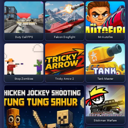
Duty Call FPS
Falcon Dogfight
Mr Autofire
Stop Zombies
Tricky Arrow 2
Tank Master
Stickman Warfare