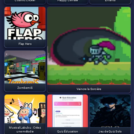
Cosmic Clicker
Flappy Climate
Enfants
Flap Hero
ZombsmiS
Vaincre la Sorcière
Musical Labubu : Créez
une mélodie
Quiz Éducation
Jeu de Quiz Solo