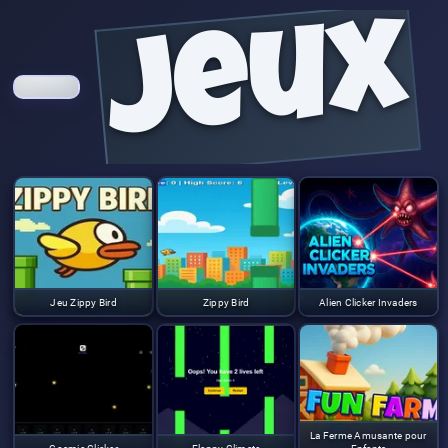
jeux
Jeu Zippy Bird
Zippy Bird
Alien Clicker Invaders
La Ferme Amusante pour