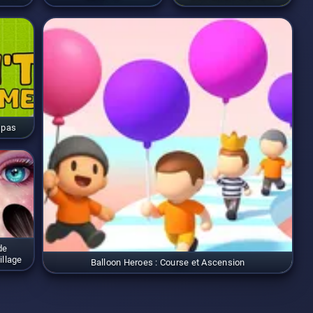
 pas
de
illage
Balloon Heroes : Course et Ascension