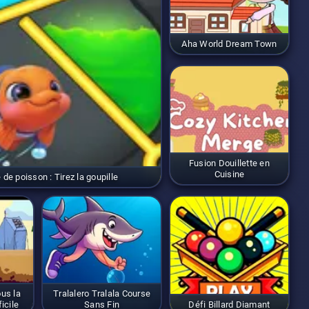
Aha World Dream Town
Fusion Douillette en
Cuisine
de poisson : Tirez la goupille
us la
Tralalero Tralala Course
icile
Sans Fin
Défi Billard Diamant