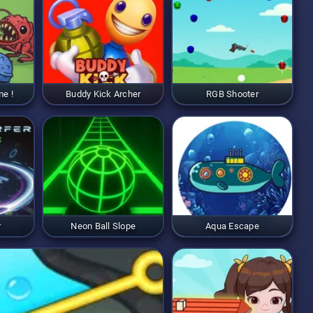
me !
Buddy Kick Archer
RGB Shooter
r
Neon Ball Slope
Aqua Escape