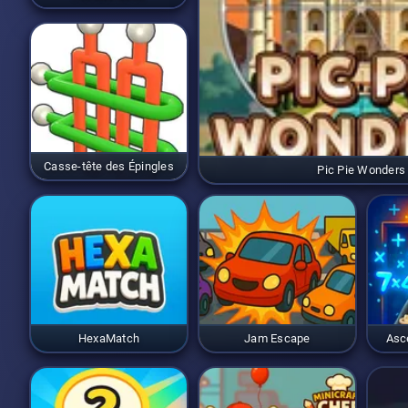
Casse-tête des Épingles
Pic Pie Wonders
HexaMatch
Jam Escape
Asc