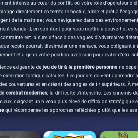
ent intense au cœur du conflit, où votre rôle d'opérateur d'él
 plonge directement en territoire hostile, armé et prêt à l'en
xigent de la maîtrise ; vous naviguerez dans des environnemen
t standard, en sprintant pour vous mettre à couvert et en s
 contrainte est la survie face à des vagues d'adversaires dét
aque recoin pourrait dissimuler une menace, vous obligeant à
ement et à gérer votre position avec soin pour éviter d'être s
rience exigeante de
jeu de tir à la première personne
ne dépen
e exécution tactique calculée. Les joueurs doivent apprendre à
 des couvertures et en créant des angles de tir supérieurs. À 
 de combat modernes
, la difficulté s'intensifie. Les ennemis d
ieux, exigeant un niveau plus élevé de réflexion stratégique et
ue
qui récompense les approches réfléchies plutôt que les as
mpétences à chaque rencontre que vous survivez.