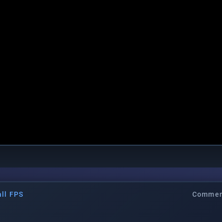
all FPS
Commen