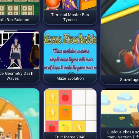
Terminal Master Bus
ath Box Balance
Tycoon
ce Geometry Dash
Waves
Maze Evolution
Sauvetage 
Quelque chose so
Fruit Merge 2048
mer - Version Diff