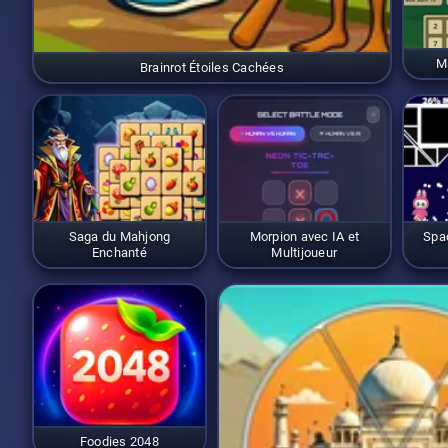
M
Brainrot Étoiles Cachées
Saga du Mahjong
Morpion avec IA et
Spa
Enchanté
Multijoueur
Foodies 2048