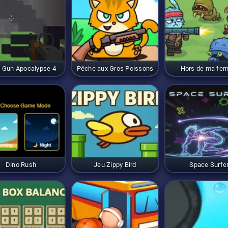
l Gun Apocalypse 4
Pêche aux Gros Poissons
Hors de ma fer
Dino Rush
Jeu Zippy Bird
Space Surfe