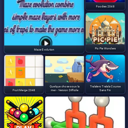
Foodies 2048
Pic Pie Wonders
Maze Evolution
Quelque chose sous la
Tralalero Tralala Course
Fruit Merge 2048
mer - Version Difficile
Sans Fin