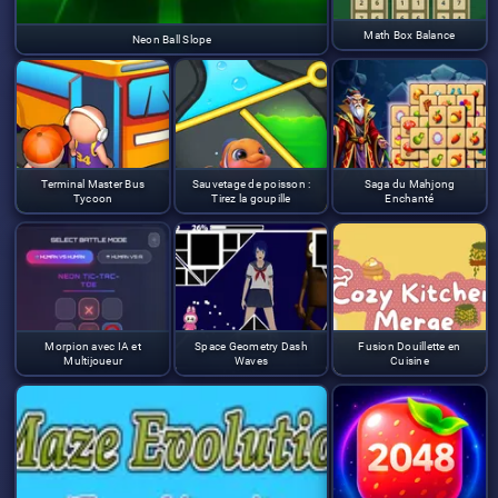
Math Box Balance
Neon Ball Slope
Terminal Master Bus
Sauvetage de poisson :
Saga du Mahjong
Tycoon
Tirez la goupille
Enchanté
Morpion avec IA et
Space Geometry Dash
Fusion Douillette en
Multijoueur
Waves
Cuisine