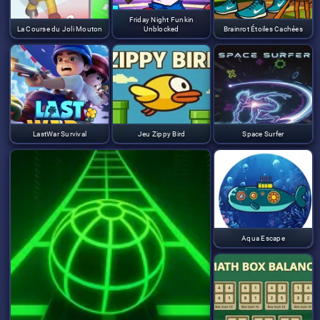
Friday Night Funkin
La Course du Joli Mouton
Unblocked
Brainrot Étoiles Cachées
LastWar Survival
Jeu Zippy Bird
Space Surfer
Aqua Escape