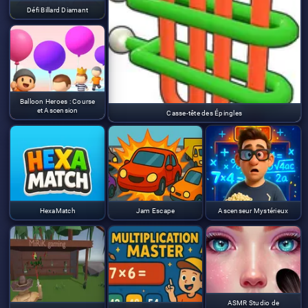
Défi Billard Diamant
Balloon Heroes : Course
et Ascension
Casse-tête des Épingles
HexaMatch
Jam Escape
Ascenseur Mystérieux
ASMR Studio de