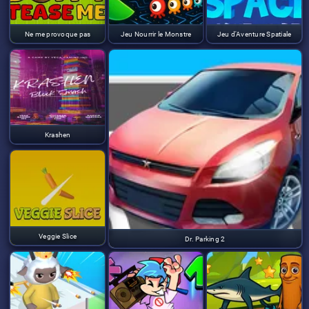
Ne me provoque pas
Jeu Nourrir le Monstre
Jeu d'Aventure Spatiale
Krashen
Veggie Slice
Dr. Parking 2