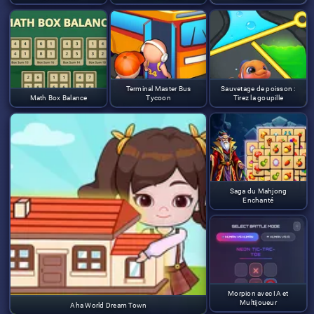
Terminal Master Bus
Sauvetage de poisson :
Math Box Balance
Tycoon
Tirez la goupille
Saga du Mahjong
Enchanté
Morpion avec IA et
Multijoueur
Aha World Dream Town