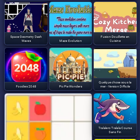
Space Geometry Dash
Fusion Douillette en
Waves
Maze Evolution
Cuisine
Quelque chose sous la
Foodies 2048
Pic Pie Wonders
mer - Version Difficile
Tralalero Tralala Course
Sans Fin