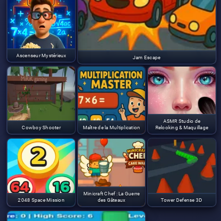
Ascenseur Mystérieux
Jam Escape
ASMR Studio de
Cowboy Shooter
Maître de la Multiplication
Relooking & Maquillage
Minicraft Chef : La Guerre
2048 Space Mission
des Gâteaux
Tower Defense 3D