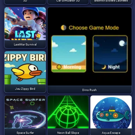
3D
Car Simulator 3D
Brainrot Étoiles Cachées
LastWar Survival
Jeu Zippy Bird
Dino Rush
Space Surfer
Neon Ball Slope
Aqua Escape