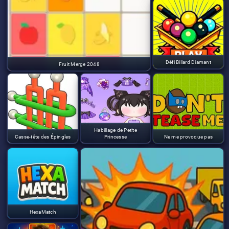
Défi Billard Diamant
Fruit Merge 2048
Habillage de Petite
Casse-tête des Épingles
Princesse
Ne me provoque pas
HexaMatch