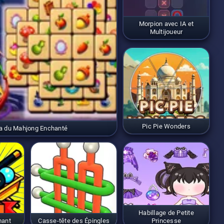
Morpion avec IA et
Multijoueur
Pic Pie Wonders
a du Mahjong Enchanté
Habillage de Petite
mant
Casse-tête des Épingles
Princesse