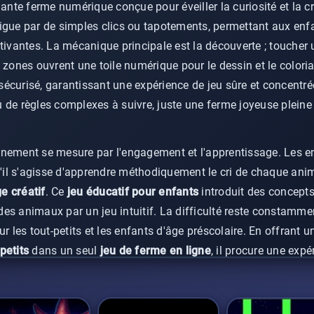
te ferme numérique conçue pour éveiller la curiosité et la cré
igue par de simples clics ou tapotements, permettant aux enfa
ptivantes. La mécanique principale est la découverte ; toucher
 zones ouvrent une toile numérique pour le dessin et le colori
curisé, garantissant une expérience de jeu sûre et concentrée.
 de règles complexes à suivre, juste une ferme joyeuse plein
nnement se mesure par l'engagement et l'apprentissage. Les e
u'il s'agisse d'apprendre méthodiquement le cri de chaque ani
e créatif
. Ce
jeu éducatif pour enfants
introduit des concep
 des animaux par un jeu intuitif. La difficulté reste constammen
ur les tout-petits et les enfants d'âge préscolaire. En offrant
petits
dans un seul
jeu de ferme en ligne
, il procure une exp
 renforce la confiance sans aucune pression de performance.