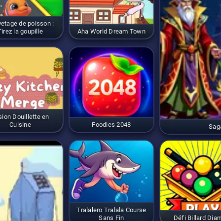
etage de poisson :
Tirez la goupille
Aha World Dream Town
sion Douillette en
Cuisine
Foodies 2048
Sag
Tralalero Tralala Course
Sans Fin
Défi Billard Dia