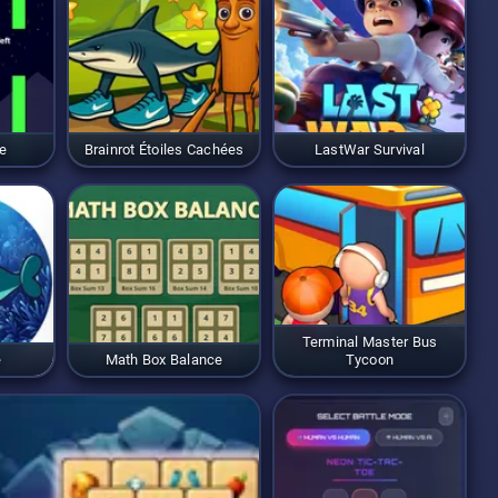
e
Brainrot Étoiles Cachées
LastWar Survival
Terminal Master Bus
e
Math Box Balance
Tycoon