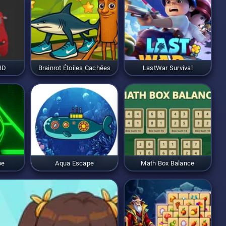
3D
Brainrot Étoiles Cachées
LastWar Survival
pe
Aqua Escape
Math Box Balance