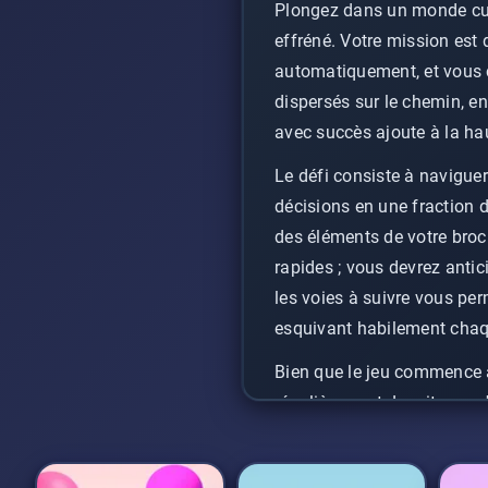
Plongez dans un monde culi
effréné. Votre mission est
automatiquement, et vous c
dispersés sur le chemin, e
avec succès ajoute à la hau
Le défi consiste à navigue
décisions en une fraction d
des éléments de votre broc
rapides ; vous devrez antic
les voies à suivre vous pe
esquivant habilement chaq
Bien que le jeu commence 
régulièrement. La vitesse s
précision de votre part en 
réaliser une course parfai