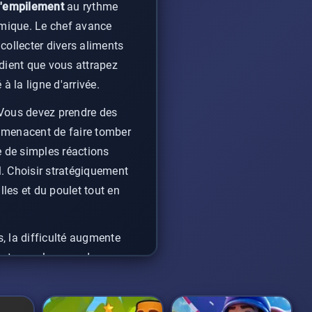
d'empilement
au rythme
amique. Le chef avance
collecter divers aliments
édient que vous attrapez
à la ligne d'arrivée.
Vous devez prendre des
i menacent de faire tomber
e de simples réactions
l. Choisir stratégiquement
es et du poulet tout en
 la difficulté augmente
tant une plus grande
issant est la clé pour
nte imaginable.