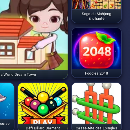
Saga du Mahjong
Enchanté
Foodies 2048
ha World Dream Town
Course
Défi Billard Diamant
Casse-tête des Épingles