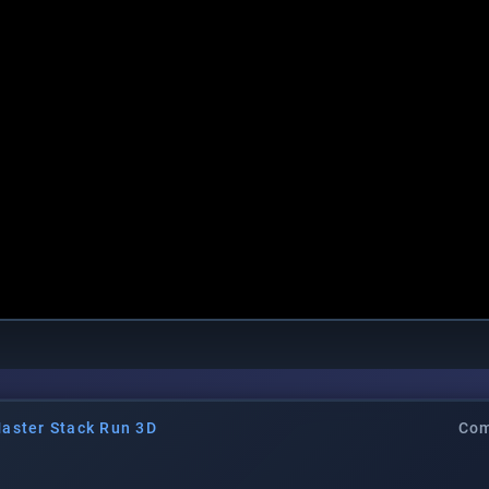
aster Stack Run 3D
Com