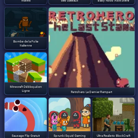
Waves
des Gâteaux
Baby Noob Aide Steve
Bombe de la Folie
Italienne
Minecraft Débloqué en
Ligne
Retrohero Le Dernier Rempart
Sausage Flip Gratuit
Sprunki Squid Gaming
Ultra Realistic BlockCraft