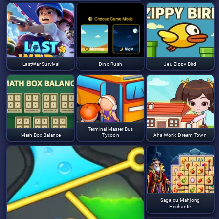
LastWar Survival
Dino Rush
Jeu Zippy Bird
Terminal Master Bus
Math Box Balance
Tycoon
Aha World Dream Town
Saga du Mahjong
Enchanté