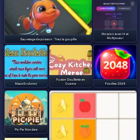
Morpion avec IA et
Multijoueur
Sauvetage de poisson : Tirez la goupille
Fusion Douillette en
Maze Evolution
Cuisine
Foodies 2048
Pic Pie Wonders