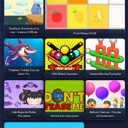
Quelque chose sous la
mer - Version Difficile
Fruit Merge 2048
Tralalero Tralala Course
Sans Fin
Défi Billard Diamant
Casse-tête des Épingles
Habillage de Petite
Balloon Heroes : Course
Princesse
Ne me provoque pas
et Ascension