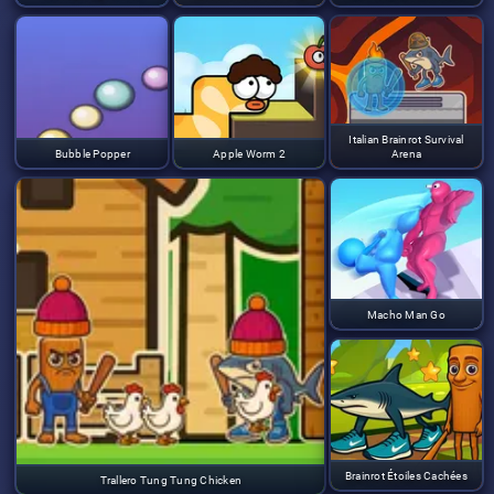
Italian Brainrot Survival
Bubble Popper
Apple Worm 2
Arena
Macho Man Go
Brainrot Étoiles Cachées
Trallero Tung Tung Chicken