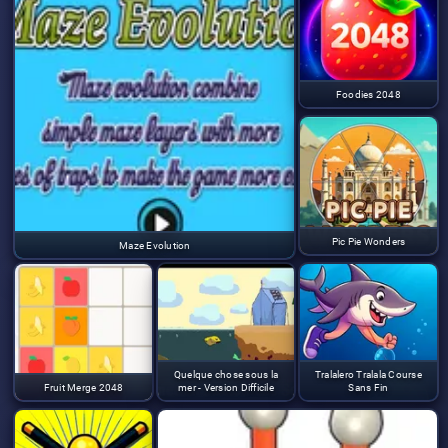
Foodies 2048
Pic Pie Wonders
Maze Evolution
Quelque chose sous la
Tralalero Tralala Course
Fruit Merge 2048
mer - Version Difficile
Sans Fin