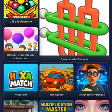
Défi Billard Diamant
Balloon Heroes : Course
et Ascension
Casse-tête des Épingles
HexaMatch
Jam Escape
Ascenseur Mystérieux