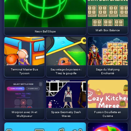
Math Box Balance
Neon Ball Slope
Terminal Master Bus
Sauvetage de poisson :
Saga du Mahjong
Tycoon
Tirez la goupille
Enchanté
Morpion avec IA et
Space Geometry Dash
Fusion Douillette en
Multijoueur
Waves
Cuisine