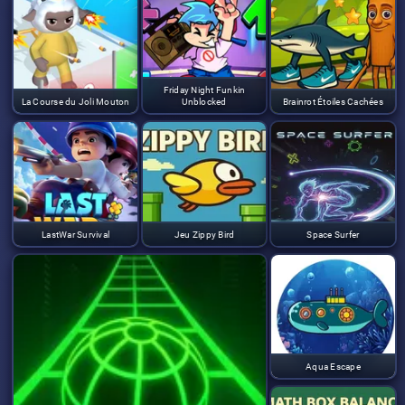
Friday Night Funkin
La Course du Joli Mouton
Unblocked
Brainrot Étoiles Cachées
LastWar Survival
Jeu Zippy Bird
Space Surfer
Aqua Escape