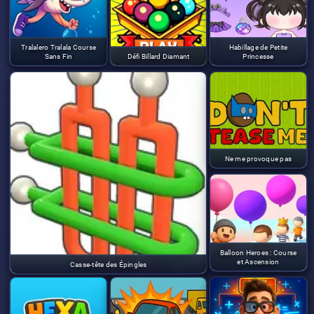
Tralalero Tralala Course
Habillage de Petite
Sans Fin
Défi Billard Diamant
Princesse
Ne me provoque pas
Balloon Heroes : Course
et Ascension
Casse-tête des Épingles