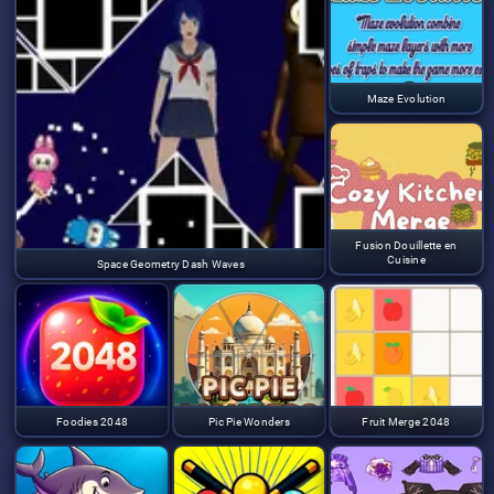
Maze Evolution
Fusion Douillette en
Cuisine
Space Geometry Dash Waves
Foodies 2048
Pic Pie Wonders
Fruit Merge 2048