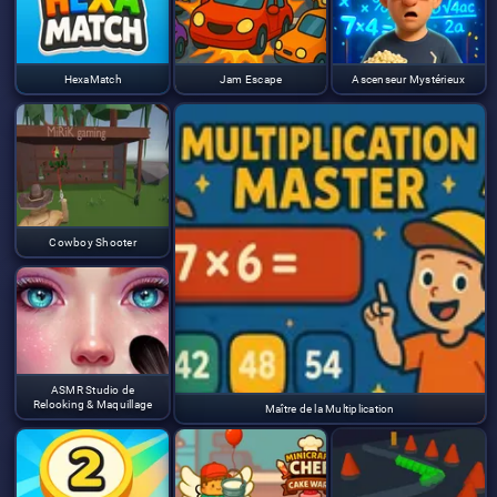
HexaMatch
Jam Escape
Ascenseur Mystérieux
Cowboy Shooter
ASMR Studio de
Relooking & Maquillage
Maître de la Multiplication