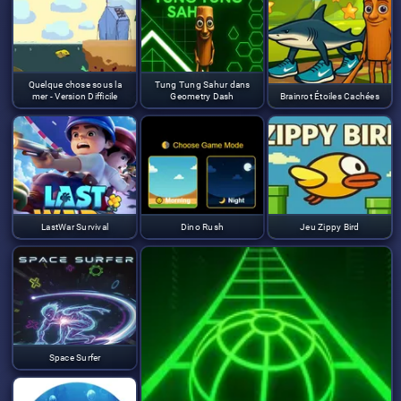
Quelque chose sous la
Tung Tung Sahur dans
mer - Version Difficile
Geometry Dash
Brainrot Étoiles Cachées
LastWar Survival
Dino Rush
Jeu Zippy Bird
Space Surfer