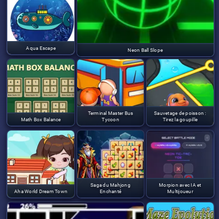
Aqua Escape
Neon Ball Slope
Terminal Master Bus
Sauvetage de poisson :
Math Box Balance
Tycoon
Tirez la goupille
Saga du Mahjong
Morpion avec IA et
Aha World Dream Town
Enchanté
Multijoueur