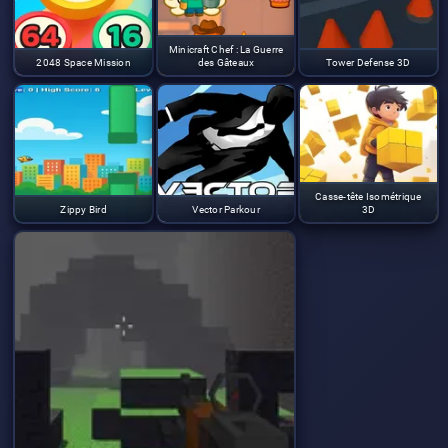
Minicraft Chef : La Guerre
2048 Space Mission
des Gâteaux
Tower Defense 3D
Casse-tête Isométrique
Zippy Bird
Vector Parkour
3D