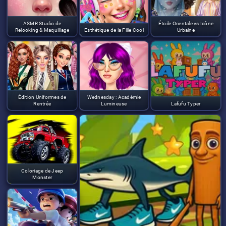
ASMR Studio de
Étoile Orientale vs Icône
Relooking & Maquillage
Esthétique de la Fille Cool
Urbaine
Édition Uniformes de
Wednesday : Académie
Rentrée
Lumineuse
Lafufu Typer
Coloriage de Jeep
Monster