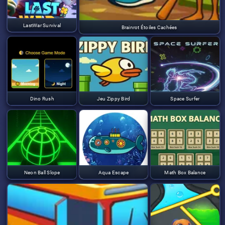
LastWar Survival
Brainrot Étoiles Cachées
Dino Rush
Jeu Zippy Bird
Space Surfer
Neon Ball Slope
Aqua Escape
Math Box Balance