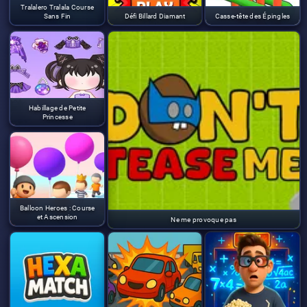
Tralalero Tralala Course
Sans Fin
Défi Billard Diamant
Casse-tête des Épingles
Habillage de Petite
Princesse
Balloon Heroes : Course
et Ascension
Ne me provoque pas