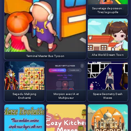
Sauvetage de poisson :
Tirez la goupille
Aha World Dream Town
Terminal Master Bus Tycoon
Saga du Mahjong
Morpion avec IA et
Space Geometry Dash
Enchanté
Multijoueur
Waves