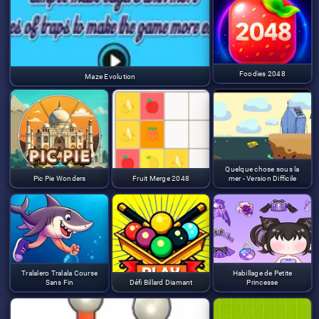
Foodies 2048
Maze Evolution
Quelque chose sous la
Pic Pie Wonders
Fruit Merge 2048
mer - Version Difficile
Tralalero Tralala Course
Habillage de Petite
Sans Fin
Défi Billard Diamant
Princesse