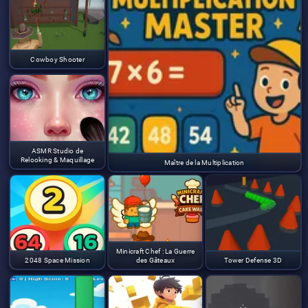
Cowboy Shooter
ASMR Studio de
Relooking & Maquillage
Maître de la Multiplication
Minicraft Chef : La Guerre
2048 Space Mission
des Gâteaux
Tower Defense 3D