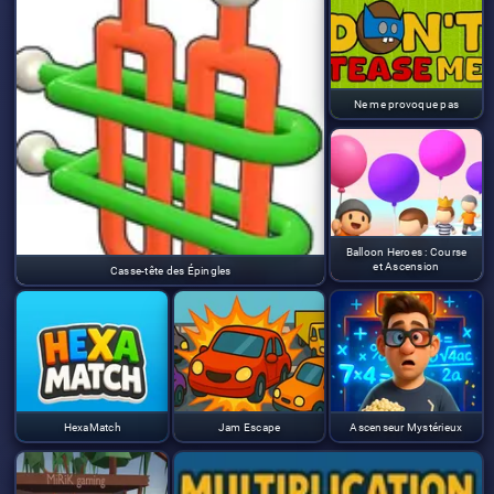
Ne me provoque pas
Balloon Heroes : Course
et Ascension
Casse-tête des Épingles
HexaMatch
Jam Escape
Ascenseur Mystérieux