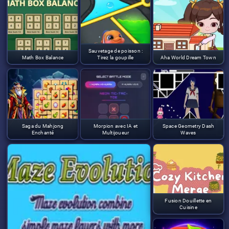
Sauvetage de poisson :
Math Box Balance
Tirez la goupille
Aha World Dream Town
Saga du Mahjong
Morpion avec IA et
Space Geometry Dash
Enchanté
Multijoueur
Waves
Fusion Douillette en
Cuisine