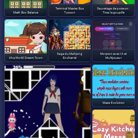
Terminal Master Bus
Sauvetage de poisson :
Math Box Balance
Tycoon
Tirez la goupille
Saga du Mahjong
Morpion avec IA et
Aha World Dream Town
Enchanté
Multijoueur
Maze Evolution