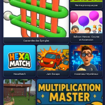
Ne me provoque pas
Balloon Heroes : Course
et Ascension
Casse-tête des Épingles
HexaMatch
Jam Escape
Ascenseur Mystérieux