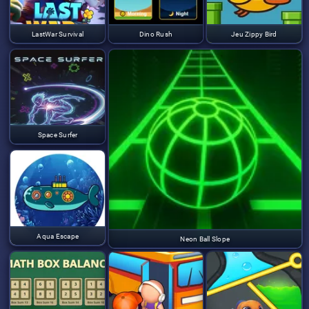
LastWar Survival
Dino Rush
Jeu Zippy Bird
Space Surfer
Aqua Escape
Neon Ball Slope