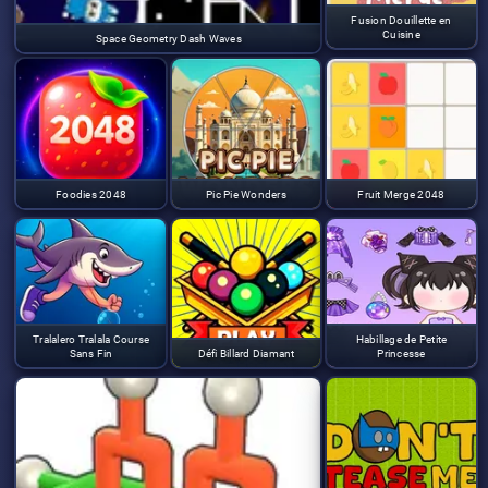
Fusion Douillette en
Cuisine
Space Geometry Dash Waves
Foodies 2048
Pic Pie Wonders
Fruit Merge 2048
Tralalero Tralala Course
Habillage de Petite
Sans Fin
Défi Billard Diamant
Princesse