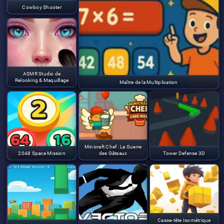
Cowboy Shooter
ASMR Studio de
Relooking & Maquillage
Maître de la Multiplication
Minicraft Chef : La Guerre
2048 Space Mission
des Gâteaux
Tower Defense 3D
Casse-tête Isométrique