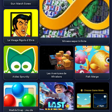
Gun Match Screw
Le Visage Rigolo d'Elvis
Minesweeper Infinite
Les Aventures de
Aidez Sprunky
Whiskers
Fish Merge
Marble Snap : Jeu de