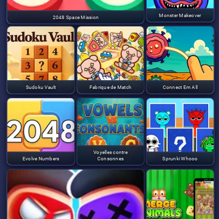
Monster Makeover
2048 Space Mission
Sudoku Vault
Fabrique de Match
Connect Em All
Voyelles contre
Evolve Numbers
Consonnes
Sprunki Whooo