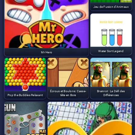
Jeu de Fusion d'Animaux
Water Sort Legend
Mr Hero
Écrous et Boulons: Casse-
Brainrot : Le Défi des
Pop the Bubbles Relaxant
tête en Bois
Différences