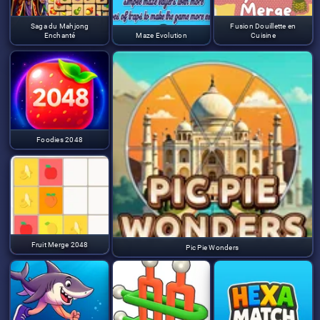
Saga du Mahjong
Fusion Douillette en
Enchanté
Maze Evolution
Cuisine
Foodies 2048
Fruit Merge 2048
Pic Pie Wonders