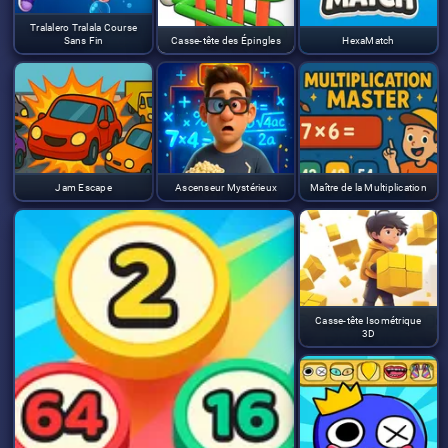
Tralalero Tralala Course
Sans Fin
Casse-tête des Épingles
HexaMatch
Jam Escape
Ascenseur Mystérieux
Maître de la Multiplication
Casse-tête Isométrique
3D