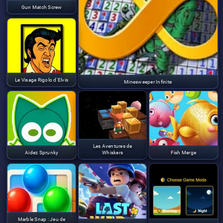
Gun Match Screw
Le Visage Rigolo d'Elvis
Minesweeper Infinite
Les Aventures de
Aidez Sprunky
Whiskers
Fish Merge
Marble Snap : Jeu de