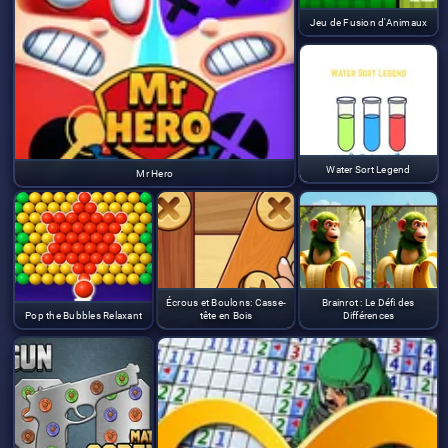
Jeu de Fusion d'Animaux
Water Sort Legend
Mr Hero
Écrous et Boulons: Casse-
Brainrot : Le Défi des
Pop the Bubbles Relaxant
tête en Bois
Différences