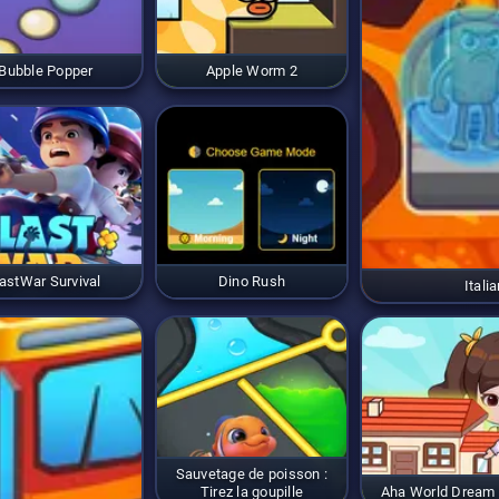
Bubble Popper
Apple Worm 2
astWar Survival
Dino Rush
Itali
Sauvetage de poisson :
Tirez la goupille
Aha World Dream