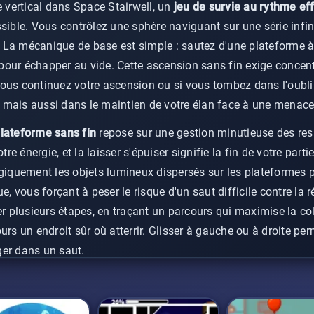
vertical dans Space Stairwell, un
jeu de survie au rythme ef
sible. Vous contrôlez une sphère naviguant sur une série infi
La mécanique de base est simple : sautez d'une plateforme à 
our échapper au vide. Cette ascension sans fin exige concentr
ous continuez votre ascension ou si vous tombez dans l'oubli.
 mais aussi dans le maintien de votre élan face à une menac
plateforme sans fin
repose sur une gestion minutieuse des re
 énergie, et la laisser s'épuiser signifie la fin de votre partie
giquement les objets lumineux dispersés sur les plateformes po
ue, vous forçant à peser le risque d'un saut difficile contre l
er plusieurs étapes, en traçant un parcours qui maximise la col
urs un endroit sûr où atterrir. Glisser à gauche ou à droite p
er dans un saut.
z de plus grandes hauteurs, le jeu s'intensifie pour
tester vos
plateformes deviennent plus fragiles, s'effondrant beaucoup p