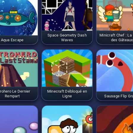
ette fenêtre d'opportunité réduite exige des réactions plus rap
ficulté croissante crée une boucle captivante qui vous incitera 
 un peu plus haut qu'auparavant.
Space Geometry Dash
Minicraft Chef : La
Aqua Escape
Waves
des Gâteaux
rohero Le Dernier
Minecraft Débloqué en
Rempart
Ligne
Sausage Flip Gra