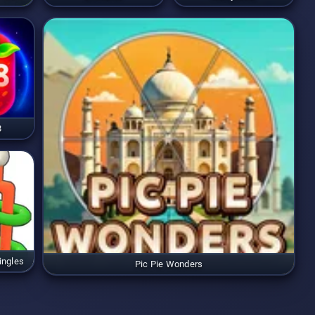
8
ingles
Pic Pie Wonders