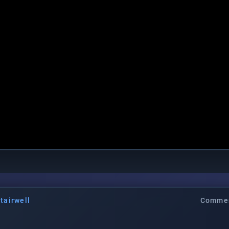
tairwell
Commen