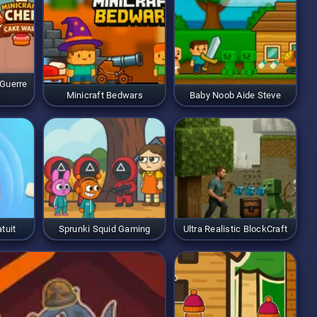
ides et ne laisse aucune
à revenir pour battre votre
 Guerre
Minicraft Bedwars
Baby Noob Aide Steve
tuit
Sprunki Squid Gaming
Ultra Realistic BlockCraft