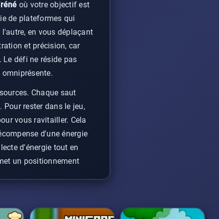
fréné
où votre objectif est
nie de plateformes qui
l'autre, en vous déplaçant
ation et précision, car
 Le défi ne réside pas
e omniprésente.
ssources. Chaque saut
. Pour rester dans le jeu,
ur vous ravitailler. Cela
a récompense d'une énergie
lecte d'énergie tout en
ermet un positionnement
 réflexes
et vos capacités
lus rapidement après que