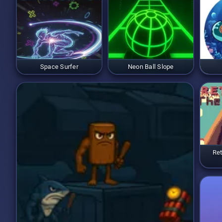
vous ayez atterri dessus. C
place à l'hésitation. La dif
record précédent et monter
Space Surfer
Neon Ball Slope
Ret