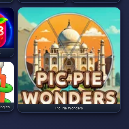
8
ingles
Pic Pie Wonders