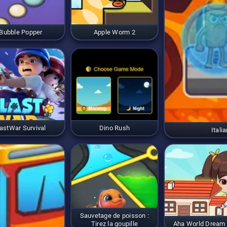
Bubble Popper
Apple Worm 2
astWar Survival
Dino Rush
Itali
Sauvetage de poisson :
Tirez la goupille
Aha World Dream