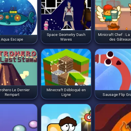
Space Geometry Dash
Minicraft Chef : La
Aqua Escape
Waves
des Gâteaux
rohero Le Dernier
Minecraft Débloqué en
Rempart
Ligne
Sausage Flip Gra