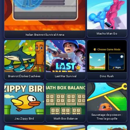
Macho Man Go
Italian Brainrot Survival Arena
Brainrot Étoiles Cachées
LastWar Survival
Dino Rush
Sauvetage de poisson :
Jeu Zippy Bird
Math Box Balance
Tirez la goupille