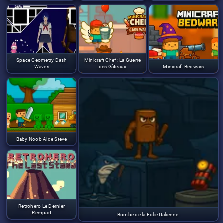
Space Geometry Dash
Minicraft Chef : La Guerre
Waves
des Gâteaux
Minicraft Bedwars
Baby Noob Aide Steve
Retrohero Le Dernier
Rempart
Bombe de la Folie Italienne