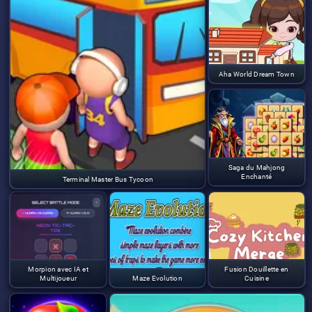
Aha World Dream Town
Saga du Mahjong
Enchanté
Terminal Master Bus Tycoon
Morpion avec IA et
Fusion Douillette en
Multijoueur
Maze Evolution
Cuisine