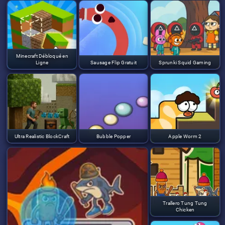
Minecraft Débloqué en
Ligne
Sausage Flip Gratuit
Sprunki Squid Gaming
Ultra Realistic BlockCraft
Bubble Popper
Apple Worm 2
Trallero Tung Tung
Chicken