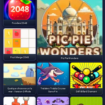
Foodies 2048
Fruit Merge 2048
Pic Pie Wonders
Quelque chose sous la
Tralalero Tralala Course
mer - Version Difficile
Sans Fin
Défi Billard Diamant