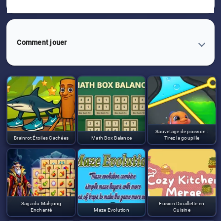
Comment jouer
Sauvetage de poisson :
Brainrot Étoiles Cachées
Math Box Balance
Tirez la goupille
Saga du Mahjong
Fusion Douillette en
Enchanté
Maze Evolution
Cuisine