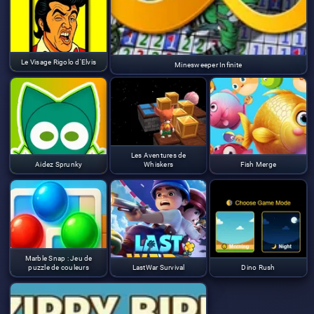
Le Visage Rigolo d'Elvis
Minesweeper Infinite
Les Aventures de
Aidez Sprunky
Whiskers
Fish Merge
Marble Snap : Jeu de
puzzle de couleurs
LastWar Survival
Dino Rush