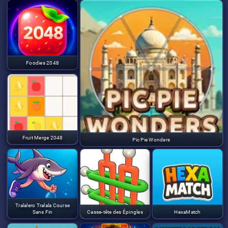
Foodies 2048
Fruit Merge 2048
Pic Pie Wonders
Tralalero Tralala Course
Sans Fin
Casse-tête des Épingles
HexaMatch