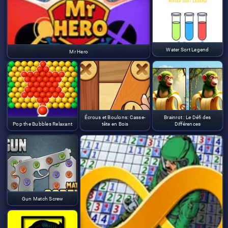
Water Sort Legend
Mr Hero
Écrous et Boulons: Casse-
Brainrot : Le Défi des
Pop the Bubbles Relaxant
tête en Bois
Différences
Gun Match Screw