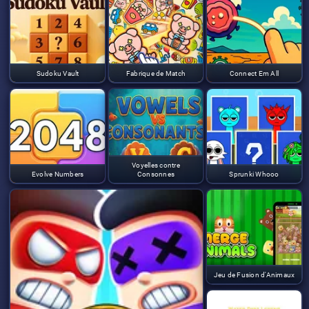
Sudoku Vault
Fabrique de Match
Connect Em All
Voyelles contre
Evolve Numbers
Consonnes
Sprunki Whooo
Jeu de Fusion d'Animaux