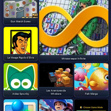
Gun Match Screw
Le Visage Rigolo d'Elvis
Minesweeper Infinite
Les Aventures de
Aidez Sprunky
Whiskers
Fish Merge