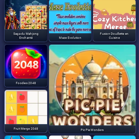
Saga du Mahjong
Fusion Douillette en
Enchanté
Maze Evolution
Cuisine
Foodies 2048
Fruit Merge 2048
Pic Pie Wonders