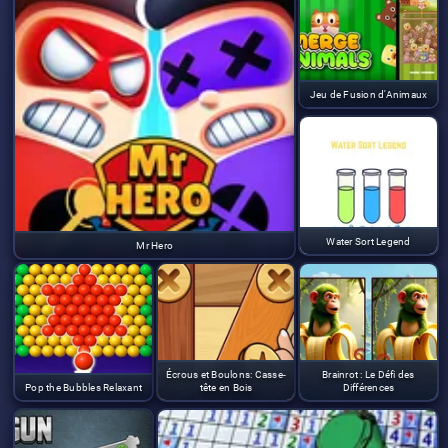
Jeu de Fusion d'Animaux
Water Sort Legend
Mr Hero
Écrous et Boulons: Casse-
Brainrot : Le Défi des
Pop the Bubbles Relaxant
tête en Bois
Différences