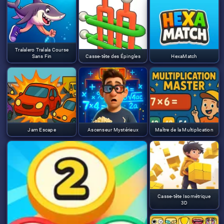
Tralalero Tralala Course
Sans Fin
Casse-tête des Épingles
HexaMatch
Jam Escape
Ascenseur Mystérieux
Maître de la Multiplication
Casse-tête Isométrique
3D