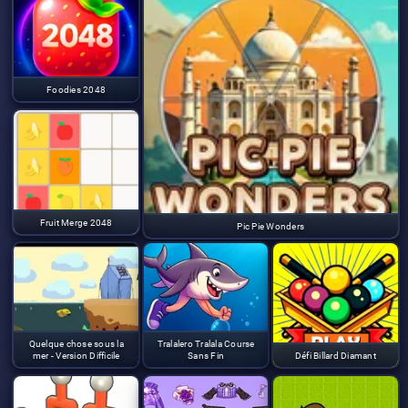
Foodies 2048
Fruit Merge 2048
Pic Pie Wonders
Quelque chose sous la
Tralalero Tralala Course
mer - Version Difficile
Sans Fin
Défi Billard Diamant