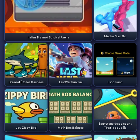
Macho Man Go
Italian Brainrot Survival Arena
Brainrot Étoiles Cachées
LastWar Survival
Dino Rush
Sauvetage de poisson :
Jeu Zippy Bird
Math Box Balance
Tirez la goupille