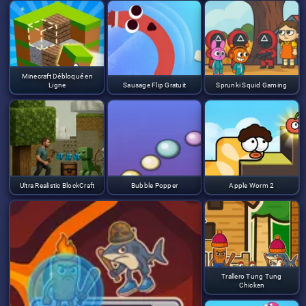
Minecraft Débloqué en
Ligne
Sausage Flip Gratuit
Sprunki Squid Gaming
Ultra Realistic BlockCraft
Bubble Popper
Apple Worm 2
Trallero Tung Tung
Chicken