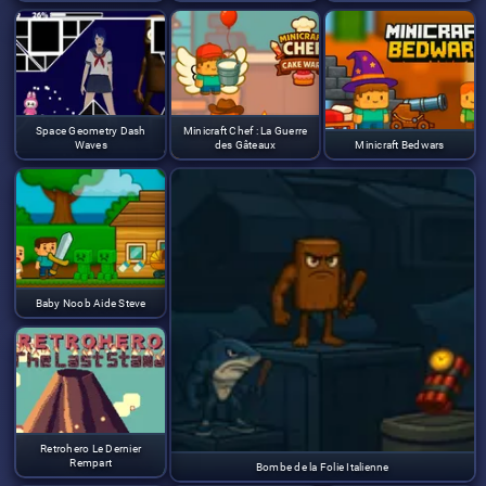
Space Geometry Dash
Minicraft Chef : La Guerre
Waves
des Gâteaux
Minicraft Bedwars
Baby Noob Aide Steve
Retrohero Le Dernier
Rempart
Bombe de la Folie Italienne