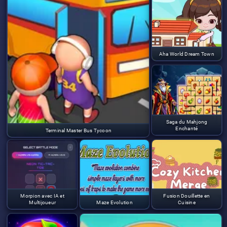
Aha World Dream Town
Saga du Mahjong
Enchanté
Terminal Master Bus Tycoon
Morpion avec IA et
Fusion Douillette en
Multijoueur
Maze Evolution
Cuisine